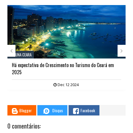
// THATS WHAT YOU MIGHT BE LOOKING FOR


COLUNA CEARA
Com o aumento de voos para Paris, Ceará intensifica "ações
para atração" de mais Turistas Europeus
Sep 20 2024
Blogger
Disqus
Facebook
0 comentários: