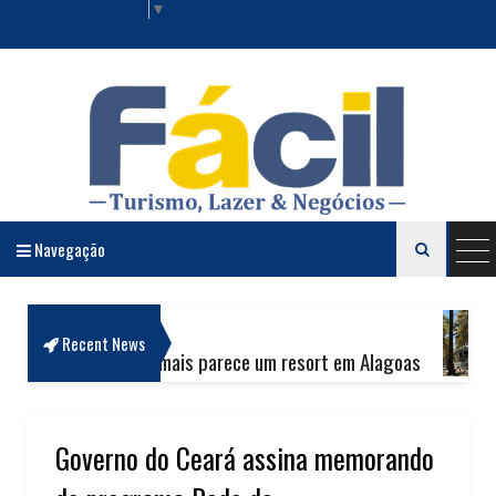
Select Language
▼
Navegação

Revista Fácil Lazer e Negócios
CARROS & CI
Recent News
ng que mais parece um resort em Alagoas
Nossa 4ª c
STINOS NACIONAIS
FRIO QUE AQUECE O OESTE: A JORNADA SENSORIAL E O LEGADO D
Governo do Ceará assina memorando