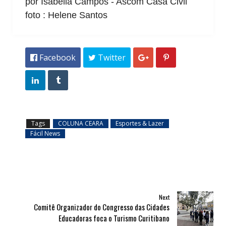
por Isabella Campos - Ascom Casa Civil
foto : Helene Santos
 Facebook
 Twitter




Tags
COLUNA CEARA
Esportes & Lazer
Fácil News
Next
Comitê Organizador do Congresso das Cidades
Educadoras foca o Turismo Curitibano