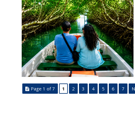
Page 1 of 7
1
2
3
4
5
6
7
N