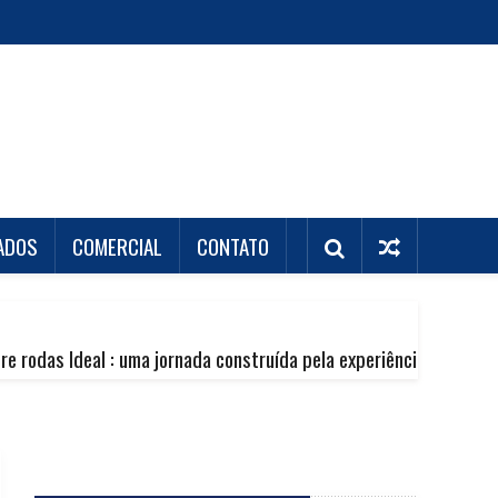
IADOS
COMERCIAL
CONTATO
l : uma jornada construída pela experiência de muitos km rodados