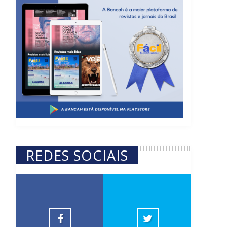
REDES SOCIAIS
Revista Fácil
@revi
10k