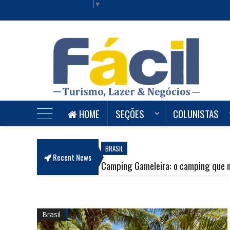
Select Language
▼
HOME
SEÇÕES
COLUNISTAS
Revista Fácil Lazer e Negócios
BRASIL
Recent News
rte
Camping Gameleira: o camping que mais parece u
Brasil