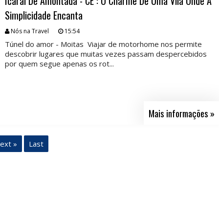
Icaraí De Amontada - CE : O Charme De Uma Vila Onde A
Simplicidade Encanta
Nós na Travel
15:54
Túnel do amor - Moitas Viajar de motorhome nos permite
descobrir lugares que muitas vezes passam despercebidos
por quem segue apenas os rot...
Mais informações »
ext »
Last