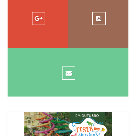
facilrevista
1.5k