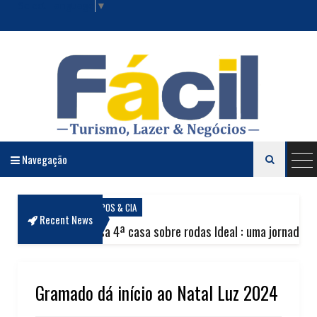
Select Language
▼
Navegação

Revista Fácil Lazer e Negócios
ARROS & CIA
Recent News
ssa 4ª casa sobre rodas Ideal : uma jornada construída pela exp
BA
LEGADO DO 26º FESTIVAL DE FONDUE DE MARTINS
NA
Gramado dá início ao Natal Luz 2024