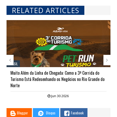
RELATED ARTICLES
// THATS WHAT YOU MIGHT BE LOOKING FOR


BRASIL
Muito Além da Linha de Chegada: Como a 3ª Corrida do
Turismo Está Redesenhando os Negócios no Rio Grande do
Norte
Jun 30 2026
Blogger
Disqus
Facebook