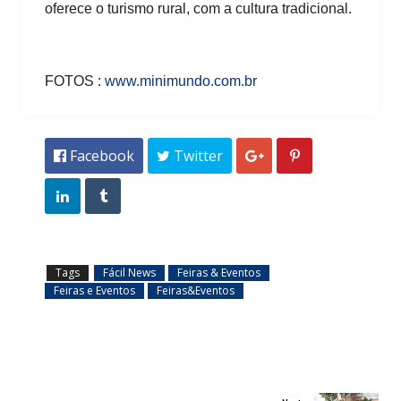
oferece o turismo rural, com a cultura tradicional.
FOTOS :
www.minimundo.com.br
 Facebook
 Twitter




Tags
Fácil News
Feiras & Eventos
Feiras e Eventos
Feiras&Eventos