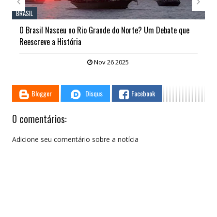


DESTINOS NACIONAIS & INTERNACIONAIS
Confira cinco motivos para visitar Campos do Jordão-SP
neste inverno
Jun 25 2025
Blogger
Disqus
Facebook
0 comentários:
Adicione seu comentário sobre a notícia