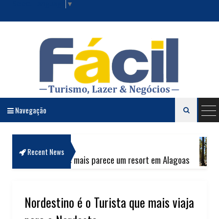
Select Language
▼
Navegação

Revista Fácil Lazer e Negócios
CARROS & CIA
Recent News
que mais parece um resort em Alagoas
Nossa 4ª casa
NOS NACIONAIS
O QUE AQUECE O OESTE: A JORNADA SENSORIAL E O LEGADO DO 
Nordestino é o Turista que mais viaja