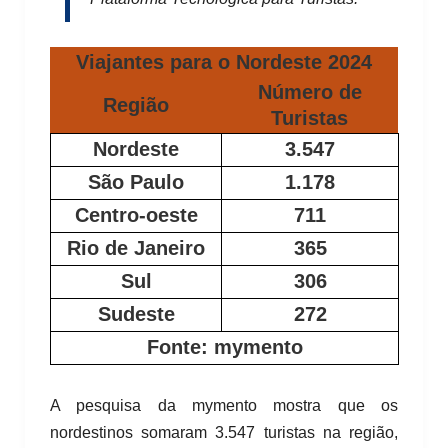
Viajantes para o Nordeste 2024
Número de
Região
Turistas
Nordeste
3.547
Sã
o
Paulo
1.178
Centro-
o
este
711
Rio de Janeiro
365
Sul
306
Sudeste
272
Fonte: mymento
A pesquisa da mymento mostra que os
nordestinos somaram 3.547 turistas na região,