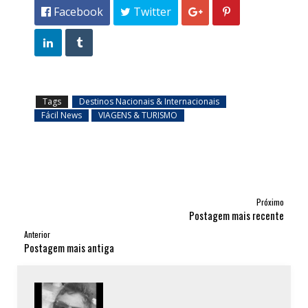
 Facebook
 Twitter




Tags
Destinos Nacionais & Internacionais
Fácil News
VIAGENS & TURISMO
Próximo
Postagem mais recente
Anterior
Postagem mais antiga